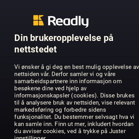
corrections and clarifications at
https://www.theguardian.com/theguardian/series
Din brukeropplevelse på
TIDLIGERE UTGAVER
nettstedet
Vi ønsker å gi deg en best mulig opplevelse a
nettsiden vår. Derfor samler vi og våre
samarbeidspartnere inn informasjon om
besøkene dine ved hjelp av
informasjonskapsler (cookies). Disse brukes
til å analysere bruk av nettsiden, vise relevant
markedsføring og forbedre sidens
funksjonalitet. Du bestemmer selvsagt hva vi
07.08.2026
06.08.2026
05
The Guardian
The Guardian
The
kan samle inn. Finn ut mer, inkludert hvordan
du avviser cookies, ved å trykke på Juster
innstillinger.