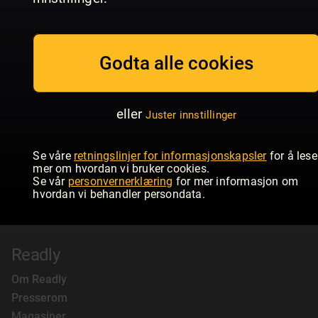
Godta alle cookies
eller
Juster innstillinger
Se våre
retningslinjer for informasjonskapsler
for å lese
mer om hvordan vi bruker cookies.
Se vår
personvernerklæring
for mer informasjon om
hvordan vi behandler persondata.
Readly
Om Readly
Presserom
Magasiner