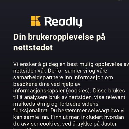
inspiring and supporting each other. Our audienc
of women aged 40-plus are savvy and stylish.
VIS MER
Every month we deliver positive, thought
provoking, well written articles to cater for their
Din brukeropplevelse på
discerning taste. Our lifestyle pages show real
fashion and beauty for real women, as well as
nettstedet
TIDLIGERE UTGAVER
brilliant ideas for food, homes and travel. Books
are hugely important too - our intelligent book
Vi ønsker å gi deg en best mulig opplevelse a
pages are packed with reviews, interviews and
nettsiden vår. Derfor samler vi og våre
insights into the latest new reads. So join us eve
samarbeidspartnere inn informasjon om
month - we're all about inspiring women like you
besøkene dine ved hjelp av
informasjonskapsler (cookies). Disse brukes
til å analysere bruk av nettsiden, vise relevant
markedsføring og forbedre sidens
funksjonalitet. Du bestemmer selvsagt hva vi
August 2026
July 2026
Ju
kan samle inn. Finn ut mer, inkludert hvordan
woman&home
woman&home
wo
du avviser cookies, ved å trykke på Juster