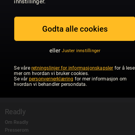
innstillinger.
Godta alle cookies
eller
Juster innstillinger
Se våre
retningslinjer for informasjonskapsler
for å lese
mer om hvordan vi bruker cookies.
Se vår
personvernerklæring
for mer informasjon om
hvordan vi behandler persondata.
Readly
Om Readly
Presserom