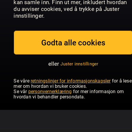
kan samle inn. Finn ut mer, inkludert hvordan
du avviser cookies, ved å trykke på Juster
July/August
Issue 234 | June
Is
Homebuilding & Renovating
Homebuilding & Renovating
Hom
innstillinger.
Godta alle cookies
eller
Juster innstillinger
Se våre
retningslinjer for informasjonskapsler
for å lese
mer om hvordan vi bruker cookies.
Se vår
personvernerklæring
for mer informasjon om
hvordan vi behandler persondata.