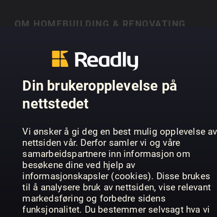
OM HOMEBUILDING & RENOVATING
Homebuilding & Renovating is the UK’s best-
selling magazine for new and experienced self-
builders and renovators. Each month you’ll find
VIS MER
case studies of people just like you who have
Din brukeropplevelse på
created their own individual home, with expert
nettstedet
advice on a range of topics, from finding land,
house design, choosing an architect, to planning
TIDLIGERE UTGAVER
permission and selecting materials.
Vi ønsker å gi deg en best mulig opplevelse a
nettsiden vår. Derfor samler vi og våre
samarbeidspartnere inn informasjon om
besøkene dine ved hjelp av
informasjonskapsler (cookies). Disse brukes
til å analysere bruk av nettsiden, vise relevant
markedsføring og forbedre sidens
funksjonalitet. Du bestemmer selvsagt hva vi