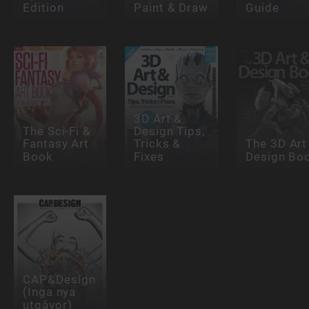
Edition
Paint & Draw
Guide
3D Art &
The Sci-Fi &
Design Tips,
Fantasy Art
Tricks &
The 3D Art
Book
Fixes
Design Bo
CAP&Design
(Inga nya
utgåvor)