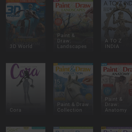
Paint &
Draw:
A TO Z
3D World
Landscapes
INDIA
Paint &
Paint & Draw
Draw:
Cora
Collection
Anatomy