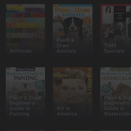
Paint &
Draw:
TIME
Artforum
Animals
Specials
Paint & Draw
Paint & Dr
Beginner's
Beginner's
Guide to
Art in
Guide to
Painting
America
Watercolo