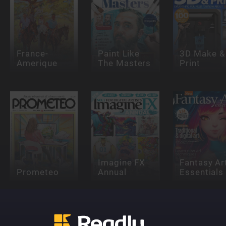
France-
Paint Like
3D Make &
Amerique
The Masters
Print
Imagine FX
Fantasy Ar
Prometeo
Annual
Essentials