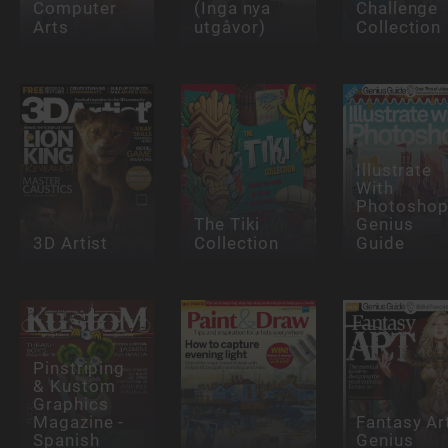
Computer
(Inga nya
Challenge
Arts
utgåvor)
Collection
Illustrate
With
Photosho
The Tiki
Genius
3D Artist
Collection
Guide
Pinstriping
& Kustom
Graphics
Magazine -
Fantasy Ar
Spanish
Genius