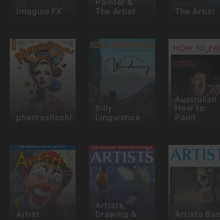
Painter &
Imagine FX
The Artist
The Artist
Australian
Silly
How to
phantastisch!
Linguistics
Paint
Artists
Artist
Drawing &
Artists Ba