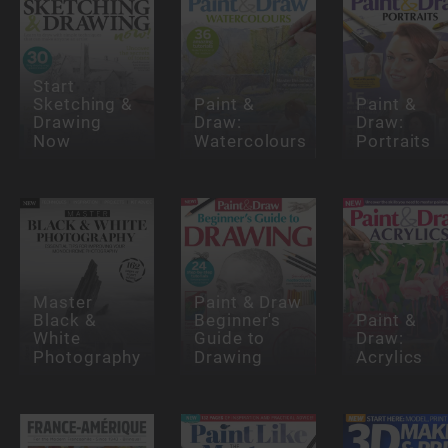
Start
Sketching &
Paint &
Paint &
Drawing
Draw:
Draw:
Now
Watercolours
Portraits
Master
Paint & Draw
Black &
Beginner's
Paint &
White
Guide to
Draw:
Photography
Drawing
Acrylics