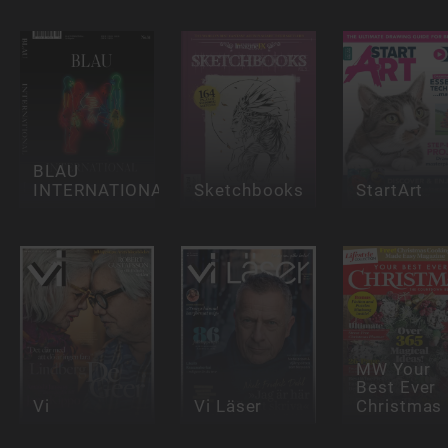
BLAU
INTERNATIONAL
Sketchbooks
StartArt
MW Your
Best Ever
Vi
Vi Läser
Christmas