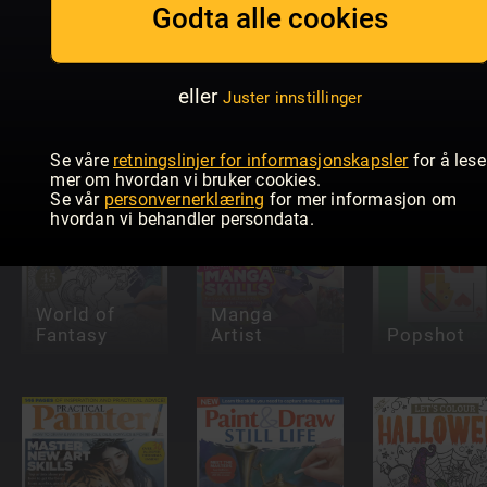
Godta alle cookies
Pinstriping
& Kustom
Graphics
Paint &
eller
Juster innstillinger
INKED
Magazine
Draw: Oils
Se våre
retningslinjer for informasjonskapsler
for å lese
mer om hvordan vi bruker cookies.
Se vår
personvernerklæring
for mer informasjon om
hvordan vi behandler persondata.
World of
Manga
Fantasy
Artist
Popshot