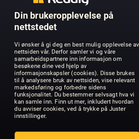
Din brukeropplevelse på
Learn, Dra
nettstedet
ImagineFX
& Colour:
Comic Artist
Art School
Dinosaurs
Vi ønsker å gi deg en best mulig opplevelse a
nettsiden vår. Derfor samler vi og våre
samarbeidspartnere inn informasjon om
besøkene dine ved hjelp av
informasjonskapsler (cookies). Disse brukes
til å analysere bruk av nettsiden, vise relevant
markedsføring og forbedre sidens
ImagineFX
Ultimate
funksjonalitet. Du bestemmer selvsagt hva vi
Traditional
Guide to
The Creati
Artist
Manga Art
Collection
kan samle inn. Finn ut mer, inkludert hvordan
du avviser cookies, ved å trykke på Juster
innstillinger.