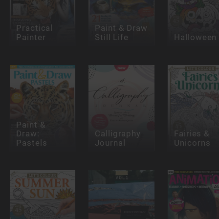
Practical
Paint & Draw
Painter
Still Life
Halloween
Paint &
Draw:
Calligraphy
Fairies &
Pastels
Journal
Unicorns