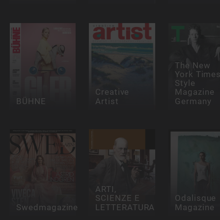
The New
York Time
Style
Creative
Magazine
BÜHNE
Artist
Germany
ARTI,
SCIENZE E
Odalisque
Swedmagazine
LETTERATURA
Magazine