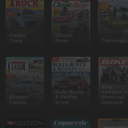
Classic
Classic
Truck
Racer
Campingb
Bike
Rolls-Royce
powered b
Bilsport
& Bentley
Motorrad
Classic
Driver
Danmark