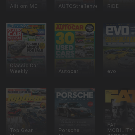
Allt om MC
AUTOStraßenverkehr
RiDE
Classic Car
Weekly
Autocar
evo
FAT
Top Gear
Porsche
MOBILITY