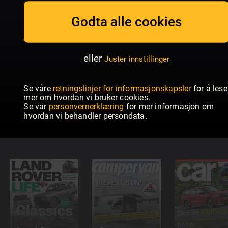
Allt om
Husvagn &
Land Rover
Godta alle cookies
Camping
Monthly
CARAVANI
eller
Juster innstillinger
Se våre
retningslinjer for informasjonskapsler
for å lese
mer om hvordan vi bruker cookies.
Se vår
personvernerklæring
for mer informasjon om
Classic
hvordan vi behandler persondata.
Motorcycle
Motor
Mechanics
Klassik
Classic Ca