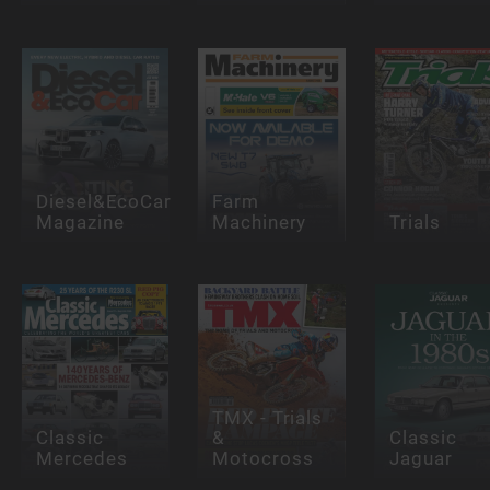
Diesel&EcoCar
Farm
Magazine
Machinery
Trials
TMX - Trials
Classic
&
Classic
Mercedes
Motocross
Jaguar