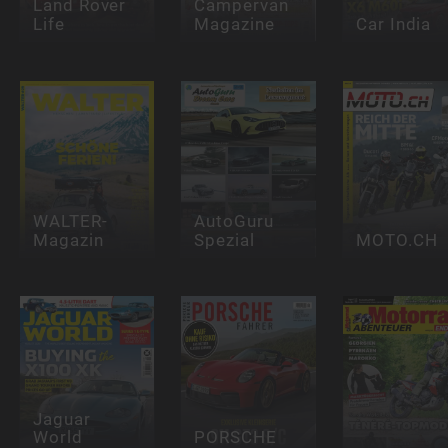
Land Rover
Campervan
Life
Magazine
Car India
WALTER-
AutoGuru
Magazin
Spezial
MOTO.CH
Jaguar
World
PORSCHE