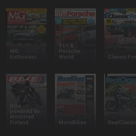
911 &
MG
Porsche
Enthusiast
World
Classic Fo
Bike
powered by
Motorrad
Finland
MoreBikes
RealClassi