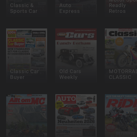
Classic &
Auto
Readly
Sports Car
Express
Retros
Classic Car
Old Cars
MOTORRA
Buyer
Weekly
CLASSIC