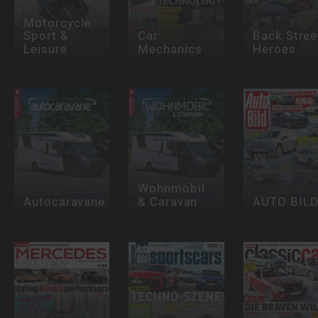
Motorcycle
Sport &
Car
Back Stree
Leisure
Mechanics
Heroes
Wohnmobil
Autocaravane
& Caravan
AUTO BIL