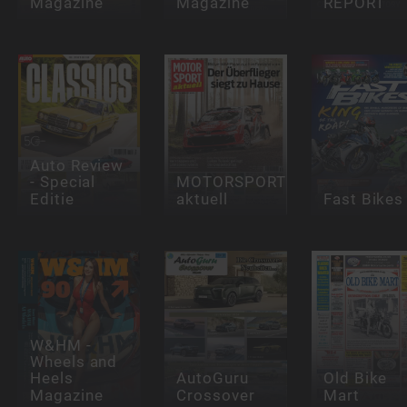
Magazine
Magazine
REPORT
Auto Review
- Special
MOTORSPORT
Editie
aktuell
Fast Bikes
W&HM -
Wheels and
Heels
AutoGuru
Old Bike
Magazine
Crossover
Mart