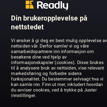
AUTO BILD
Practical
Motorradmagazin
KLASSIK
Motorhom
Din brukeropplevelse på
nettstedet
Vi ønsker å gi deg en best mulig opplevelse a
nettsiden vår. Derfor samler vi og våre
samarbeidspartnere inn informasjon om
First Class
First Class
Magazine
besøkene dine ved hjelp av
Magazine
UK Special
Youngtime
informasjonskapsler (cookies). Disse brukes
Hors-série
Edition
& Rètro
til å analysere bruk av nettsiden, vise relevant
markedsføring og forbedre sidens
funksjonalitet. Du bestemmer selvsagt hva vi
kan samle inn. Finn ut mer, inkludert hvordan
du avviser cookies, ved å trykke på Juster
innstillinger.