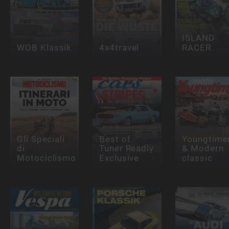
ISLAND
WOB Klassik
4x4travel
RACER
Gli Speciali
Best of
Youngtime
di
Tuner Readly
& Modern
Motociclismo
Exclusive
classic