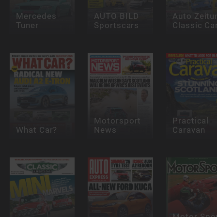
Mercedes
AUTO BILD
Auto Zeitu
Tuner
Sportscars
Classic Ca
Motorsport
Practical
What Car?
News
Caravan
Motor Spor