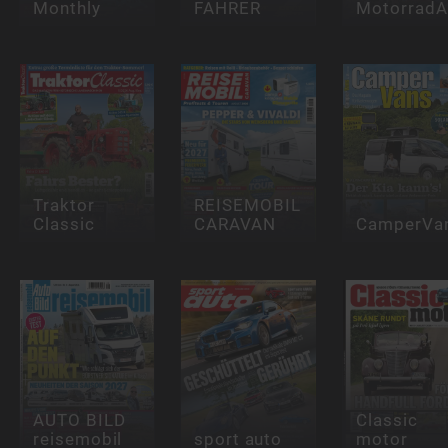
Monthly
FAHRER
Motorrad
Traktor
REISEMOBIL
Classic
CARAVAN
CamperVa
AUTO BILD
Classic
reisemobil
sport auto
motor