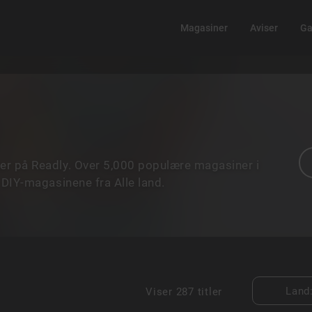
Magasiner
Aviser
Ga
r på Readly. Over 5,000 populære magasiner i
 DIY-magasinene fra Alle land.
Land
Viser
287 titler