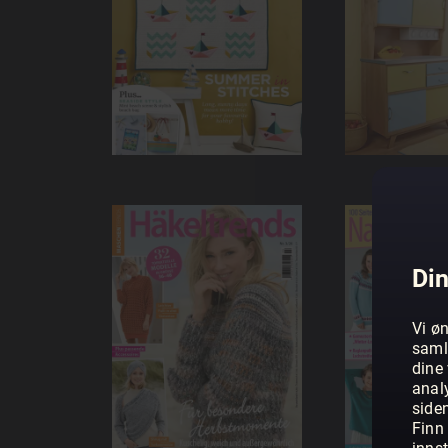
Din
Vi øn
saml
dine 
anal
side
Finn 