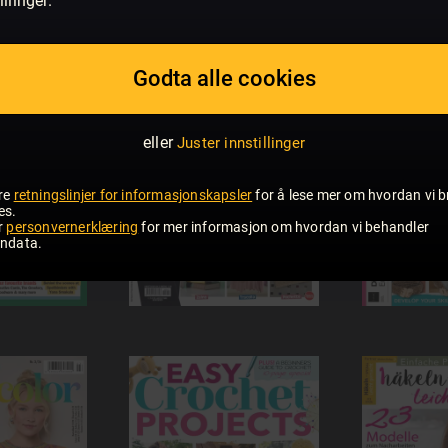
illinger.
Godta alle cookies
eller
Juster innstillinger
re
retningslinjer for informasjonskapsler
for å lese mer om hvordan vi b
es.
r
personvernerklæring
for mer informasjon om hvordan vi behandler
ndata.