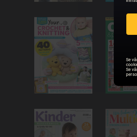
innst
Se vå
cooki
Se vå
perso