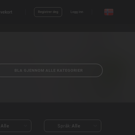
vekort
Registrer deg
Logg inn
BLA GJENNOM ALLE KATEGORIER
:
Alle
Språk:
Alle