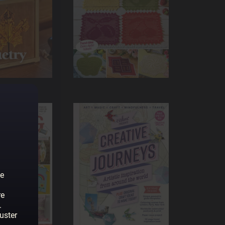
ne
re
.
uster