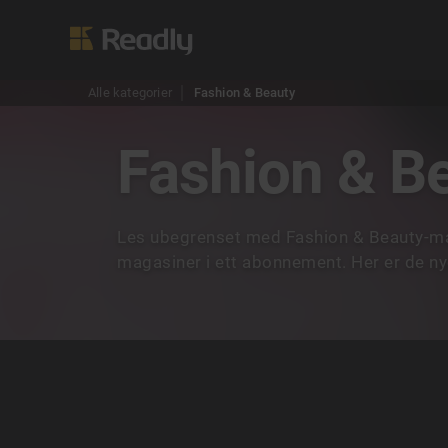
Alle kategorier
Fashion & Beauty
Fashion & B
Les ubegrenset med Fashion & Beauty-ma
magasiner i ett abonnement. Her er de ny