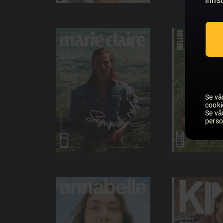
innst
Se vå
cooki
Se vå
perso