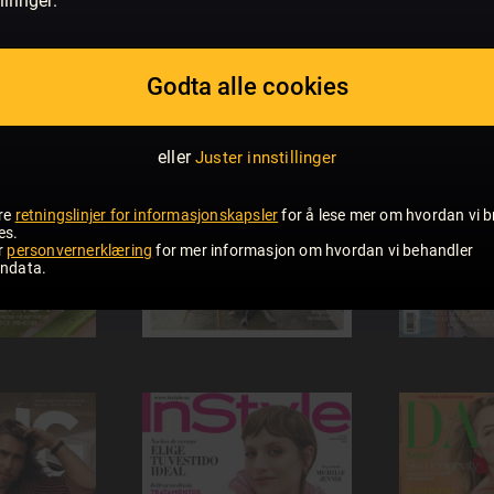
illinger.
Godta alle cookies
eller
Juster innstillinger
re
retningslinjer for informasjonskapsler
for å lese mer om hvordan vi b
es.
r
personvernerklæring
for mer informasjon om hvordan vi behandler
ndata.