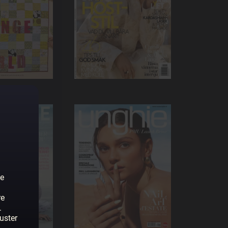
ne
re
.
uster