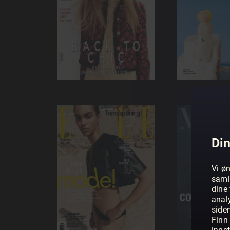
Din
Vi øn
saml
dine 
anal
side
Finn 