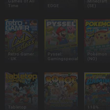
Games of All
Minecraft
Time
EDGE
(SE)
Retro Gamer
Pyssel:
Pokémon
- UK
Gamingspecial
(NO)
Tabletop
110%