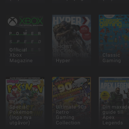
Official
Xbox
Classic
Magazine
Hyper
Gaming
Robot
Special:
Ultimate 90s
Din maxad
Pokémon
Retro
guide till
(Inga nya
Gaming
Apex
utgåvor)
Collection
Legends