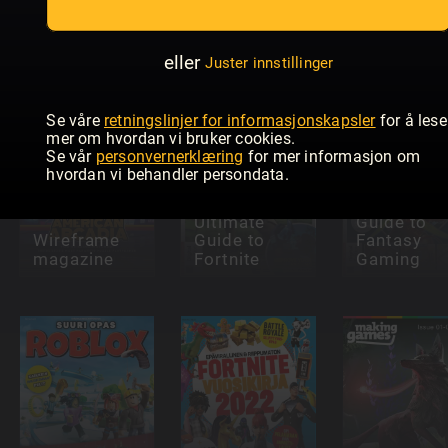
You Need To
Minecraft
Know About
Builder's
Fortnite
Fortnite
Guide
(DK)
eller
Juster innstillinger
Se våre
retningslinjer for informasjonskapsler
for å lese
mer om hvordan vi bruker cookies.
Se vår
personvernerklæring
for mer informasjon om
hvordan vi behandler persondata.
The Ultima
Ultimate
Guide to
Wireframe
Guide to
Fantasy
magazine
Fortnite
Gaming