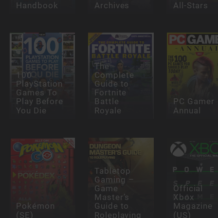
Handbook
Archives
All-Stars
The
100
Complete
PlayStation
Guide to
Games To
Fortnite
Play Before
Battle
PC Gamer
You Die
Royale
Annual
Tabletop
Gaming –
Game
Official
Master’s
Xbox
Pokémon
Guide to
Magazine
(SE)
Roleplaying
(US)