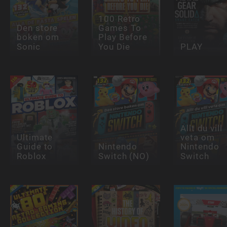
100 Retro
Den store
Games To
boken om
Play Before
Sonic
You Die
PLAY
Allt du vill
Ultimate
veta om
Guide to
Nintendo
Nintendo
Roblox
Switch (NO)
Switch