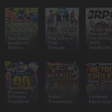
Retro Gam
Presents:
Den stora
The Story of
The Ultima
guiden till
Final
JRPG
Roblox
Fantasy
Handbook
Retro Gamer
Presents:
Ultimate
Robot
Världens
Flashback
Presenterar
bästa spel