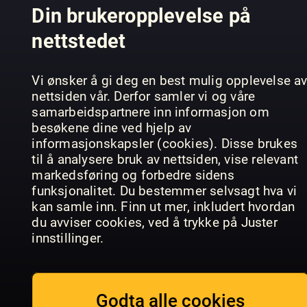
Din brukeropplevelse på
PC Gamer
Minecraft
Games
nettstedet
Annual
World
Aktuell
Vi ønsker å gi deg en best mulig opplevelse a
nettsiden vår. Derfor samler vi og våre
samarbeidspartnere inn informasjon om
besøkene dine ved hjelp av
informasjonskapsler (cookies). Disse brukes
til å analysere bruk av nettsiden, vise relevant
PC Games
markedsføring og forbedre sidens
Hardware
The Art Of
Sonderhefte
Gaming
Pokemon
funksjonalitet. Du bestemmer selvsagt hva vi
kan samle inn. Finn ut mer, inkludert hvordan
du avviser cookies, ved å trykke på Juster
innstillinger.
Godta alle cookies
Everything
Ultimate