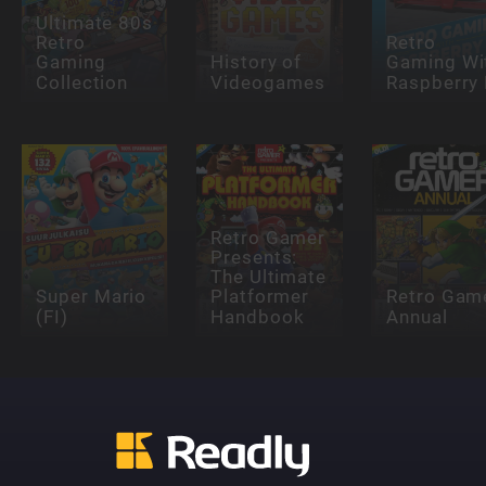
Ultimate 80s
Retro
Retro
Gaming
History of
Gaming Wi
Collection
Videogames
Raspberry 
Retro Gamer
Presents:
The Ultimate
Super Mario
Platformer
Retro Gam
(FI)
Handbook
Annual