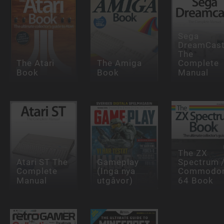
Sega
DreamCas
The
The Atari
The Amiga
Complete
Book
Book
Manual
The ZX
Atari ST The
Gameplay
Spectrum 
Complete
(Inga nya
Commodo
Manual
utgåvor)
64 Book