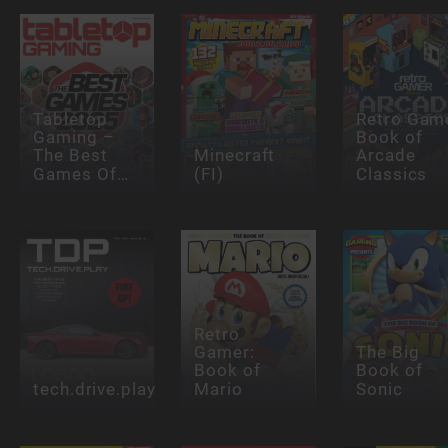
Tabletop
Retro Gam
Gaming –
Book of
The Best
Minecraft
Arcade
Games Of…
(FI)
Classics
Retro
Gamer:
The Big
Book of
Book of
tech.drive.play
Mario
Sonic