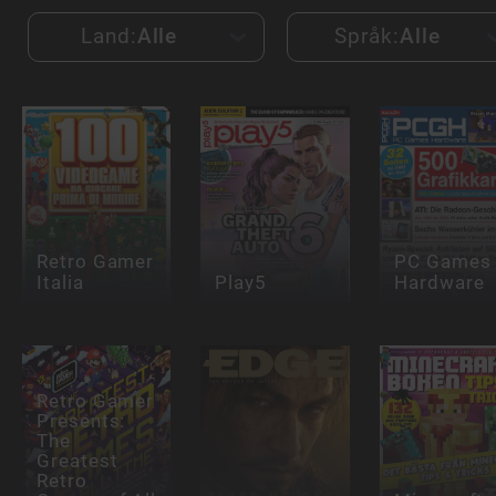
Land:
Alle
Språk:
Alle
Retro Gamer
PC Games
Italia
Play5
Hardware
Retro Gamer
Presents:
The
Greatest
Retro