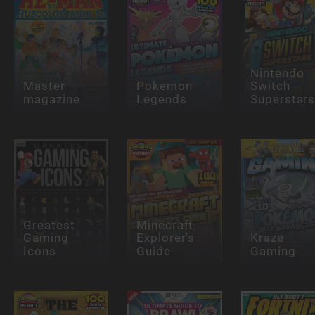
Nintendo
Master
Pokemon
Switch
magazine
Legends
Superstar
Greatest
Minecraft
Gaming
Explorer's
Kraze
Icons
Guide
Gaming