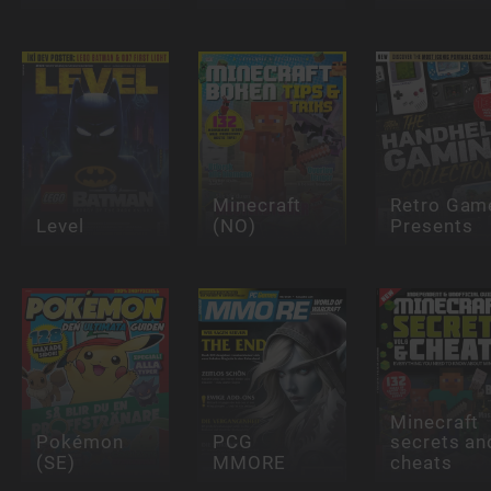
Minecraft
Retro Gam
Level
(NO)
Presents
Minecraft
Pokémon
PCG
secrets an
(SE)
MMORE
cheats