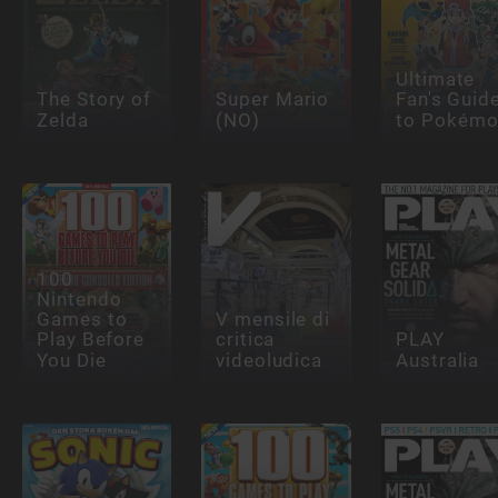
Ultimate
The Story of
Super Mario
Fan's Guid
Zelda
(NO)
to Pokém
100
Nintendo
Games to
V mensile di
Play Before
critica
PLAY
You Die
videoludica
Australia