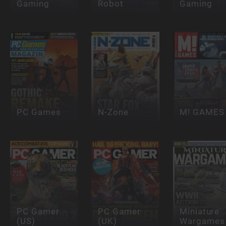
Gaming
Robot
Gaming
PC Games
N-Zone
M! GAMES
PC Gamer
PC Gamer
Miniature
(US)
(UK)
Wargames