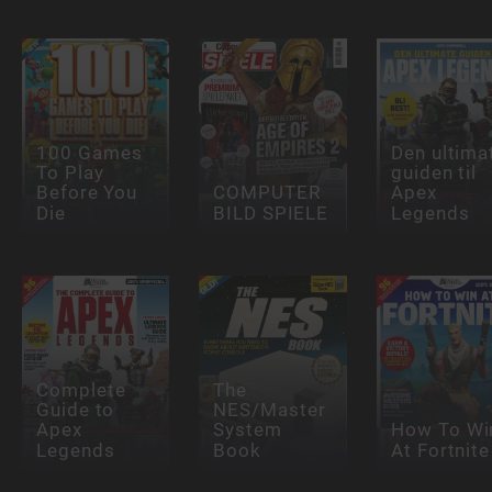
100 Games
Den ultima
To Play
guiden til
Before You
COMPUTER
Apex
Die
BILD SPIELE
Legends
Complete
The
Guide to
NES/Master
Apex
System
How To Wi
Legends
Book
At Fortnite