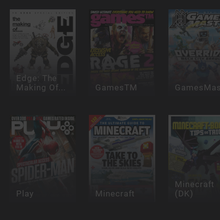
Edge: The
Making Of...
GamesTM
GamesMas
Minecraft
Play
Minecraft
(DK)