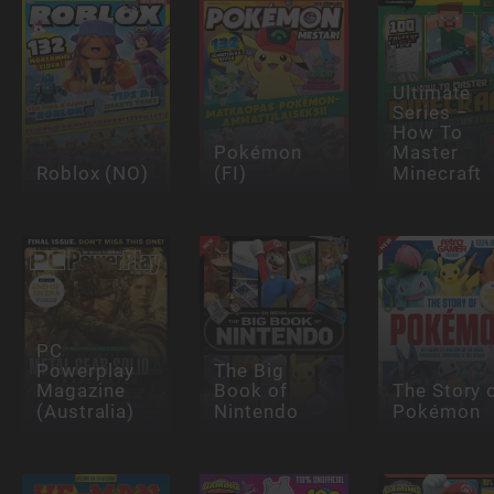
Ultimate
Series –
How To
Pokémon
Master
Roblox (NO)
(FI)
Minecraft
PC
Powerplay
The Big
Magazine
Book of
The Story 
(Australia)
Nintendo
Pokémon