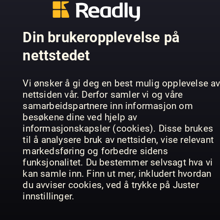
LandIDEE
Wohnen &
Raum und
Shabby Sty
Din brukeropplevelse på
Deko
Wohnen
France
nettstedet
Vi ønsker å gi deg en best mulig opplevelse a
nettsiden vår. Derfor samler vi og våre
samarbeidspartnere inn informasjon om
besøkene dine ved hjelp av
informasjonskapsler (cookies). Disse brukes
House
ELLE
Beautiful
Decoration
til å analysere bruk av nettsiden, vise relevant
Specials
HOOM
Turkey
markedsføring og forbedre sidens
funksjonalitet. Du bestemmer selvsagt hva vi
kan samle inn. Finn ut mer, inkludert hvordan
du avviser cookies, ved å trykke på Juster
innstillinger.