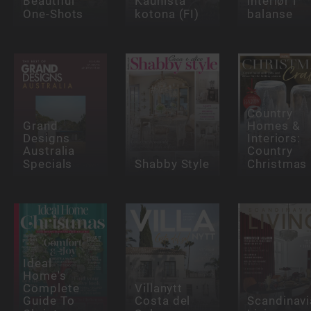
Beautiful
Kaunista
interiør i
One-Shots
kotona (FI)
balanse
Country
Grand
Homes &
Designs
Interiors:
Australia
Country
Specials
Shabby Style
Christmas
Ideal
Home's
Complete
Villanytt
Guide To
Costa del
Scandinavi