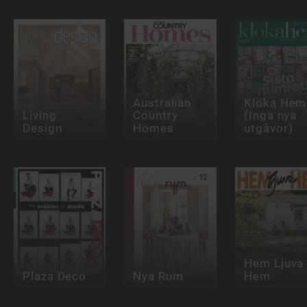
Australian
Kloka Hem
Living
Country
(Inga nya
Design
Homes
utgåvor)
Hem Ljuva
Plaza Deco
Nya Rum
Hem