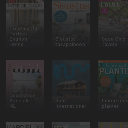
Creating the
Perfect
English
Sisustus
Casa Chic
Home
tasapainoon
Tavole
ELLE
Decoration
Specials -
Rum
Innred me
NL
International
planter