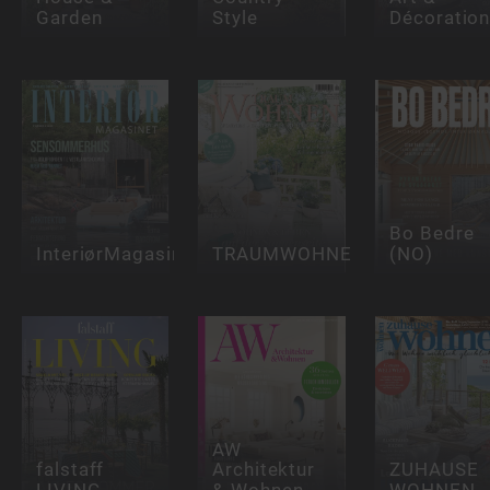
Garden
Style
Décoratio
Bo Bedre
InteriørMagasinet
TRAUMWOHNEN
(NO)
AW
falstaff
Architektur
ZUHAUSE
LIVING
& Wohnen
WOHNEN