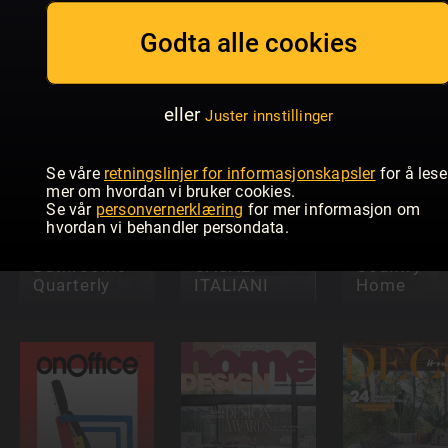
ELLE
Godta alle cookies
Decoration -
Lantliv
Nordic
NL
Special
Living
eller
Juster innstillinger
Se våre
retningslinjer for informasjonskapsler
for å lese
mer om hvordan vi bruker cookies.
Se vår
personvernerklæring
for mer informasjon om
hvordan vi behandler persondata.
Kitchens &
Bathrooms
CASALI
Country
Quarterly
ITALIANI
Home