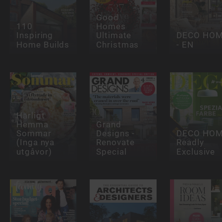
Good
110
Homes
Inspiring
Ultimate
DECO HO
Home Builds
Christmas
- EN
Härligt
Hemma
Grand
Sommar
Designs -
DECO HO
(Inga nya
Renovate
Readly
utgåvor)
Special
Exclusive