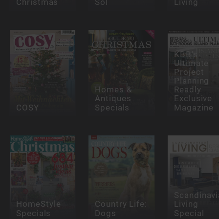
Christmas
Sol
Living
KBB's
Ultimate
Project
Planning -
Homes &
Readly
Antiques
Exclusive
COSY
Specials
Magazine
Scandinavi
HomeStyle
Country Life:
Living
Specials
Dogs
Special