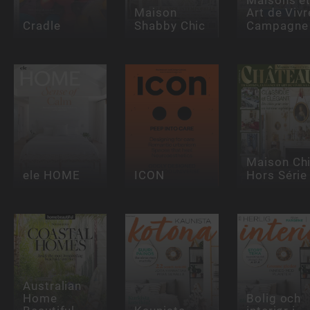
Maison
Art de Vivr
Cradle
Shabby Chic
Campagne
Maison Ch
ele HOME
ICON
Hors Série
Australian
Home
Bolig och