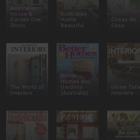
Australian
House &
Australian
Garden One-
Home
Cosas de
Shots
Beautiful
Casa
Better
Homes and
The World of
Gardens
Ulster Tatl
Interiors
(Australia)
Interiors