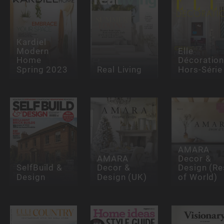
Kardiel
Modern
Elle
Home
Décoratio
Spring 2023
Real Living
Hors-Série
AMARA
AMARA
Decor &
SelfBuild &
Decor &
Design (Re
Design
Design (UK)
of World)