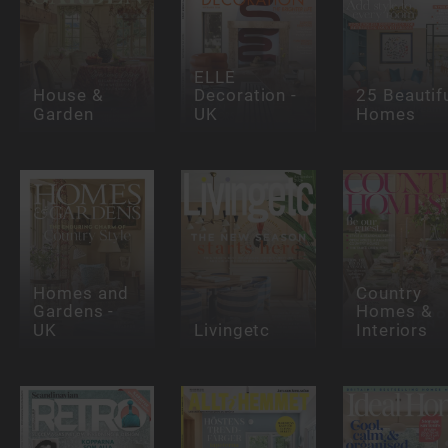
ELLE
House &
Decoration -
25 Beautif
Garden
UK
Homes
Homes and
Country
Gardens -
Homes &
UK
Livingetc
Interiors