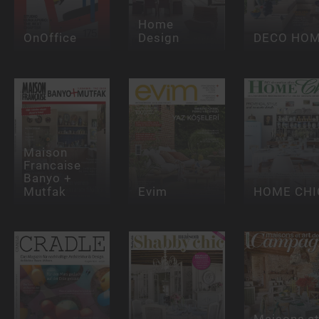
Home
OnOffice
Design
DECO HO
Maison
Francaise
Banyo +
Mutfak
Evim
HOME CHI
Maisons e