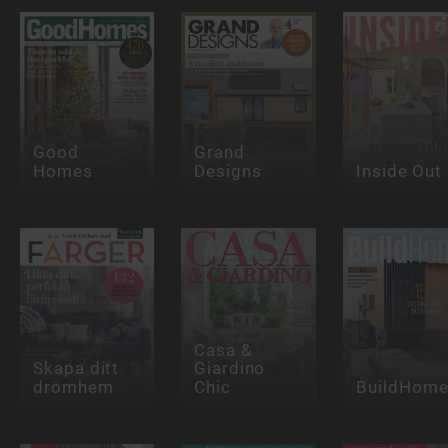
Good
Grand
Homes
Designs
Inside Out
Casa &
Skapa ditt
Giardino
drömhem
Chic
BuildHom