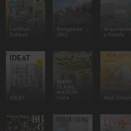
Landlust
Boligpluss
Arquitectu
Zuhaus
(NO)
y Diseño
MARIE
CLAIRE
MAISON
IDEAT
Italia
Real Simpl