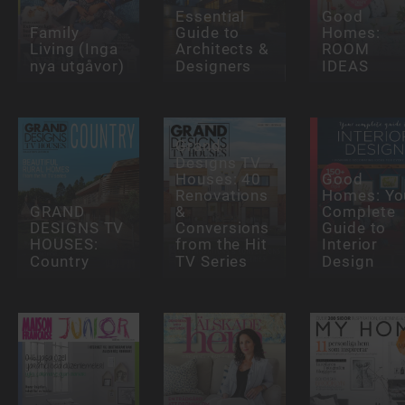
Essential
Good
Family
Guide to
Homes:
Living (Inga
Architects &
ROOM
nya utgåvor)
Designers
IDEAS
Grand
Designs TV
Houses: 40
Good
Renovations
Homes: Yo
GRAND
&
Complete
DESIGNS TV
Conversions
Guide to
HOUSES:
from the Hit
Interior
Country
TV Series
Design